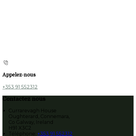
Appelez-nous
+353 91 552312
Contactez nous
Currarevagh House
Oughterard, Connemara,
Co Galway, Ireland
H91 X3C2
Téléphone
:
+353 91 552312