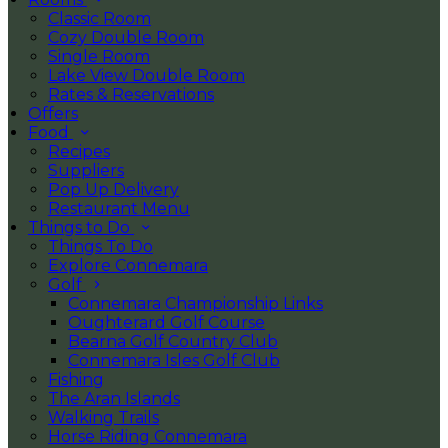
Classic Room
Cozy Double Room
Single Room
Lake View Double Room
Rates & Reservations
Offers
Food
Recipes
Suppliers
Pop Up Delivery
Restaurant Menu
Things to Do
Things To Do
Explore Connemara
Golf
Connemara Championship Links
Oughterard Golf Course
Bearna Golf Country Club
Connemara Isles Golf Club
Fishing
The Aran Islands
Walking Trails
Horse Riding Connemara