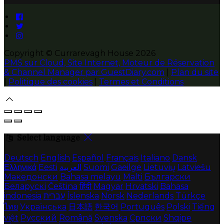
Copyright ©
Currarevagh House 2026
PMS sur Cloud, Site Internet, Moteur de Réservation
& Channel Manager par GuestDiary.com
|
Plan du site
|
Politique des cookies
|
Termes et Conditions
Select language
Deutsch
English
Español
Français
Italiano
Dansk
Ελληνικά
Eesti
العربية
Suomi
Gaeilge
Lietuvių
Latviešu
Македонски
Bahasa melayu
Malti
Български
Беларускі
Čeština
हिंदी
Magyar
Hrvatski
Bahasa
indonesia
עברית
Íslenska
Norsk
Nederlands
Türkçe
ไทย
Українська
日本語
한국어
Português
Polski
Tiếng
việt
Русский
Română
Svenska
Српски
Shqipe