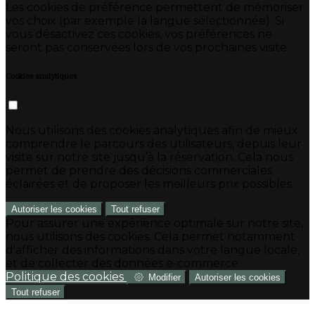
Les cookies de préférence permettent de mémoriser
vos choix (par exemple la langue sélectionnée). Si
vous désactivez ces cookies, vos préférences ne
seront pas conservées lors de vos prochaines visite
Cookies analytiques
Nous utilisons des cookies analytiques afin de mieux
comprendre le parcours des utilisateurs, depuis leur
visite sur notre site jusqu’à la réservation. Cela nous
permet de prendre des décisions commerciales
éclairées et de proposer les meilleurs prix possibles.
Autoriser les cookies
Tout refuser
Pour assurer une expérience optimale sur notre site,
nous utilisons des cookies. Cela permet notamment
d'afficher des informations dans votre langue locale,
et de collecter des données e-commerce.
Politique des cookies
Modifier
Autoriser les cookies
Tout refuser