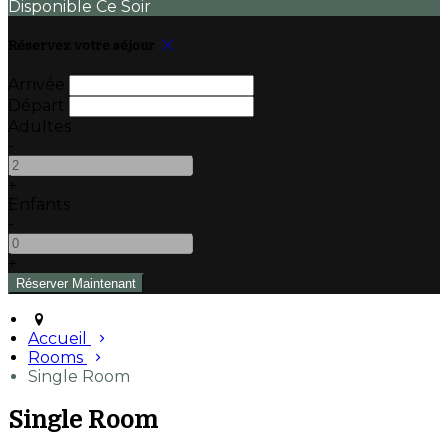
Disponible Ce Soir
Réservez votre séjour
Arrivée
Départ
Adultes
-
+
Enfants
-
+
Accueil
Rooms
Single Room
Single Room