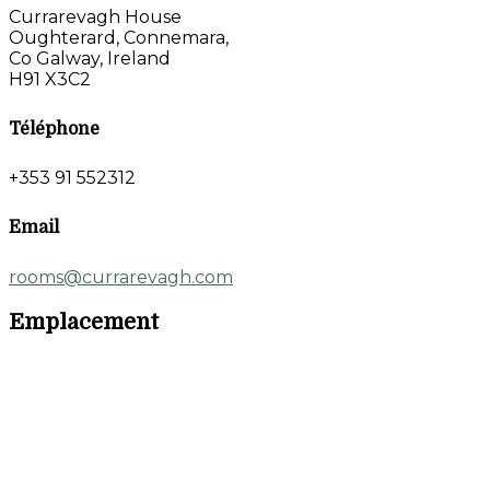
Currarevagh House
Oughterard, Connemara,
Co Galway, Ireland
H91 X3C2
Téléphone
+353 91 552312
Email
rooms@currarevagh.com
Emplacement