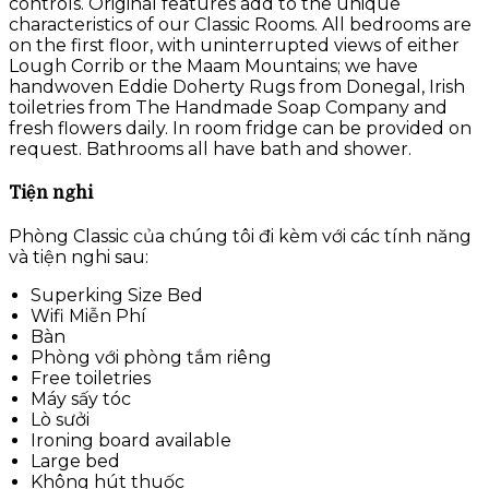
controls. Original features add to the unique
characteristics of our Classic Rooms. All bedrooms are
on the first floor, with uninterrupted views of either
Lough Corrib or the Maam Mountains; we have
handwoven Eddie Doherty Rugs from Donegal, Irish
toiletries from The Handmade Soap Company and
fresh flowers daily. In room fridge can be provided on
request. Bathrooms all have bath and shower.
Tiện nghi
Phòng Classic của chúng tôi đi kèm với các tính năng
và tiện nghi sau:
Superking Size Bed
Wifi Miễn Phí
Bàn
Phòng với phòng tắm riêng
Free toiletries
Máy sấy tóc
Lò sưởi
Ironing board available
Large bed
Không hút thuốc