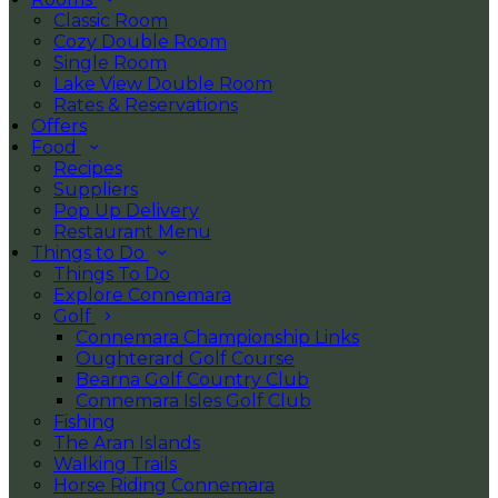
Classic Room
Cozy Double Room
Single Room
Lake View Double Room
Rates & Reservations
Offers
Food
Recipes
Suppliers
Pop Up Delivery
Restaurant Menu
Things to Do
Things To Do
Explore Connemara
Golf
Connemara Championship Links
Oughterard Golf Course
Bearna Golf Country Club
Connemara Isles Golf Club
Fishing
The Aran Islands
Walking Trails
Horse Riding Connemara