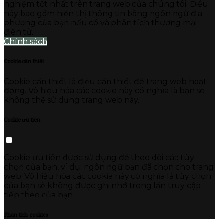
nghiệm tốt nhất trên trang web của chúng tôi. Điều
này bao gồm hiển thị thông tin bằng ngôn ngữ địa
phương của bạn nếu có và phân tích thương mại
điện tử.
Chính sách
Cookie cần thiết
Cookie cần thiết là điều cần thiết để trang web hoạt
động. Vô hiệu hóa các cookie này có nghĩa là bạn sẽ
không thể sử dụng trang web này.
Cookie ưu tiên
Cookie ưu tiên được sử dụng để theo dõi các tùy
chọn của bạn, ví dụ: ngôn ngữ bạn đã chọn cho trang
web. Vô hiệu hóa các cookie này có nghĩa là tùy chọn
của bạn sẽ không được ghi nhớ trong lần truy cập
tiếp theo của bạn.
Phân tích cookies