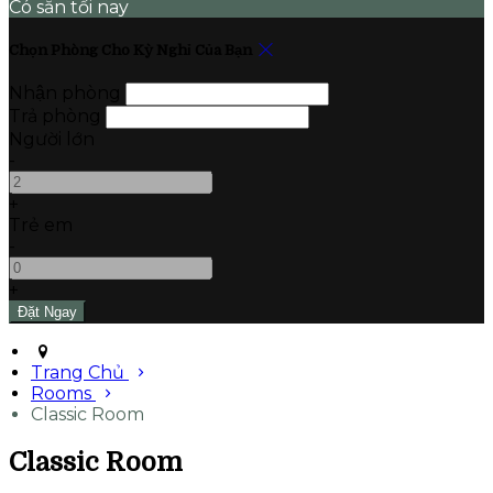
Có sẵn tối nay
Chọn Phòng Cho Kỳ Nghỉ Của Bạn
Nhận phòng
Trả phòng
Người lớn
-
+
Trẻ em
-
+
Trang Chủ
Rooms
Classic Room
Classic Room