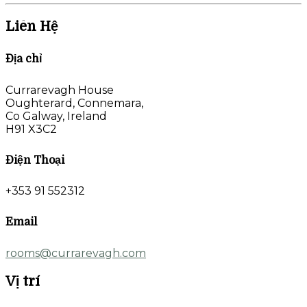
Liên Hệ
Địa chỉ
Currarevagh House
Oughterard, Connemara,
Co Galway, Ireland
H91 X3C2
Điện Thoại
+353 91 552312
Email
rooms@currarevagh.com
Vị trí