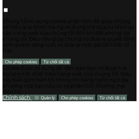
Chúng tôi sử dụng cookie phân tích để giúp chúng
tôi hiểu quy trình mà người dùng trải qua từ khi truy
cập trang web của chúng tôi đến khi đặt phòng với
chúng tôi. Điều này giúp chúng tôi đưa ra quyết định
kinh doanh sáng suốt và đưa ra mức giá tốt nhất có
thể.
Cho phép cookies
Từ chối tất cả
Cookie được sử dụng để đảm bảo bạn có được trải
nghiệm tốt nhất trên trang web của chúng tôi. Điều
này bao gồm hiển thị thông tin bằng ngôn ngữ địa
phương của bạn nếu có và phân tích thương mại
điện tử.
Chính sách
Quản lý
Cho phép cookies
Từ chối tất cả