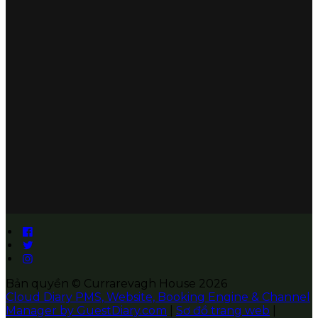
Bản quyền
©
Currarevagh House 2026
Cloud Diary PMS, Website, Booking Engine & Channel
Manager by GuestDiary.com
|
Sơ đồ trang web
|