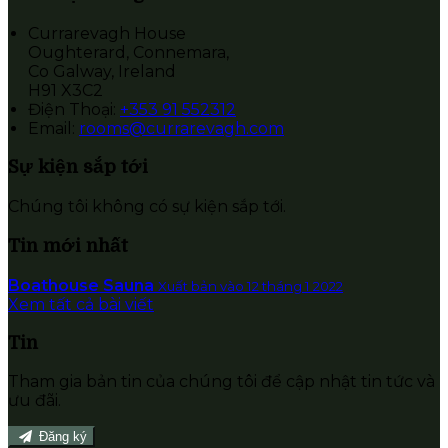
Currarevagh House
Oughterard, Connemara,
Co Galway, Ireland
H91 X3C2
Điện Thoại
:
+353 91 552312
Email:
rooms@currarevagh.com
Sự kiện sắp tới
Chúng tôi không có sự kiện sắp tới.
Tin mới nhất
Boathouse Sauna
Xuất bản vào 12 tháng 1 2022
Xem tất cả bài viết
Tin
Tham gia bản tin của chúng tôi để cập nhật tin tức và
ưu đãi.
Đăng ký