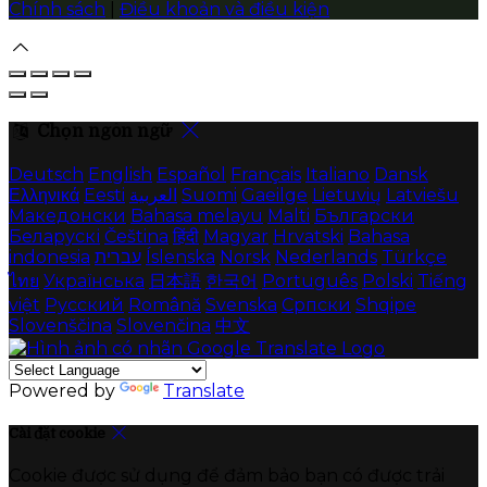
Chính sách
|
Điều khoản và điều kiện
Chọn ngôn ngữ
Deutsch
English
Español
Français
Italiano
Dansk
Ελληνικά
Eesti
العربية
Suomi
Gaeilge
Lietuvių
Latviešu
Македонски
Bahasa melayu
Malti
Български
Беларускі
Čeština
हिंदी
Magyar
Hrvatski
Bahasa
indonesia
עברית
Íslenska
Norsk
Nederlands
Türkçe
ไทย
Українська
日本語
한국어
Português
Polski
Tiếng
việt
Русский
Română
Svenska
Српски
Shqipe
Slovenščina
Slovenčina
中文
Powered by
Translate
Cài đặt cookie
Cookie được sử dụng để đảm bảo bạn có được trải